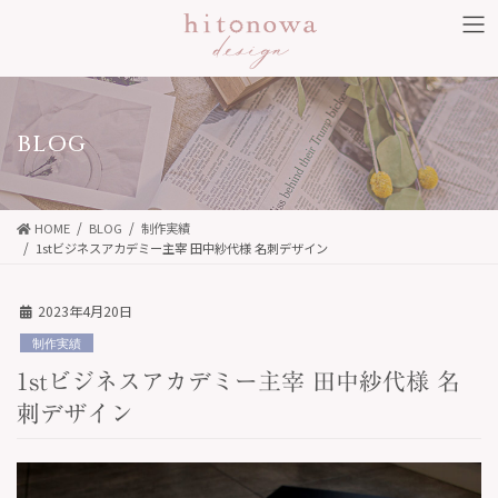
コ
ナ
ン
ビ
テ
ゲ
ン
ー
ツ
シ
BLOG
に
ョ
移
ン
動
に
HOME
BLOG
制作実績
移
1stビジネスアカデミー主宰 田中紗代様 名刺デザイン
動
2023年4月20日
制作実績
1stビジネスアカデミー主宰 田中紗代様 名
刺デザイン