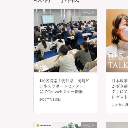
イベント
140名満席！愛知県「岡崎ビ
日本政策
ジネスサポートセンター」
かざき創
にてCanvaセミナー開催
グ」にて
にゲスト
2025年7月15日
2023年10
イベント