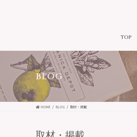
コ
ナ
ン
ビ
テ
ゲ
ン
ー
ツ
シ
TOP
に
ョ
移
ン
動
に
移
動
BLOG
HOME
BLOG
取材・掲載
取材・掲載