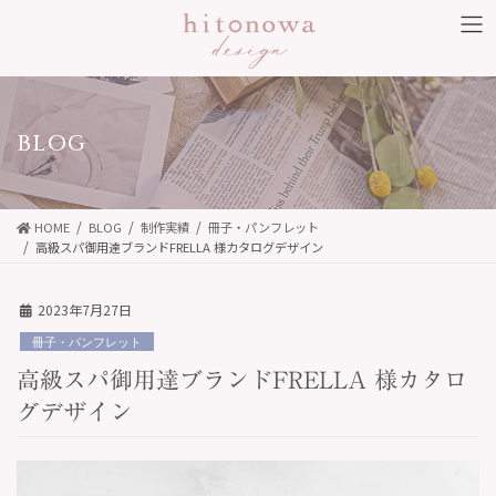
コ
ナ
ン
ビ
テ
ゲ
ン
ー
ツ
シ
BLOG
に
ョ
移
ン
動
に
HOME
BLOG
制作実績
冊子・パンフレット
移
高級スパ御用達ブランドFRELLA 様カタログデザイン
動
2023年7月27日
冊子・パンフレット
高級スパ御用達ブランドFRELLA 様カタロ
グデザイン