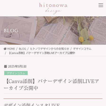
コ
ナ
ン
ビ
テ
ゲ
ン
ー
ツ
シ
BLOG
に
ョ
移
ン
動
に
HOME
BLOG
ヒトノワデザインからのお知らせ
デザインコラム
移
【Canva添削】バナーデザイン添削LIVEアーカイブ公開中
動
2025年5月1日
デザインコラム
【Canva添削】バナーデザイン添削LIVEア
ーカイブ公開中
デザイン添削インスタLIVE