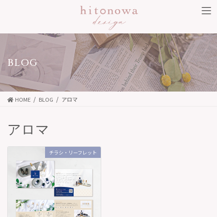
コ
ナ
ン
ビ
テ
ゲ
ン
ー
ツ
シ
BLOG
に
ョ
移
ン
動
に
HOME
BLOG
アロマ
移
動
アロマ
チラシ・リーフレット