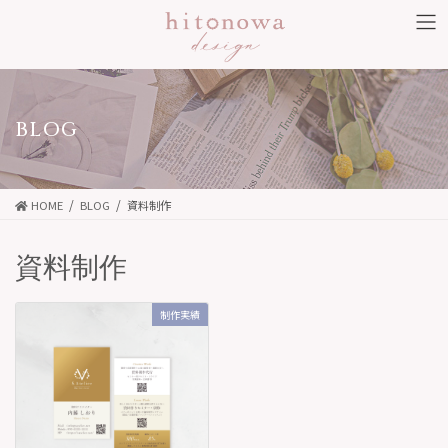
コ
ナ
ン
ビ
テ
ゲ
ン
ー
ツ
シ
BLOG
に
ョ
移
ン
動
に
HOME
BLOG
資料制作
移
動
資料制作
制作実績