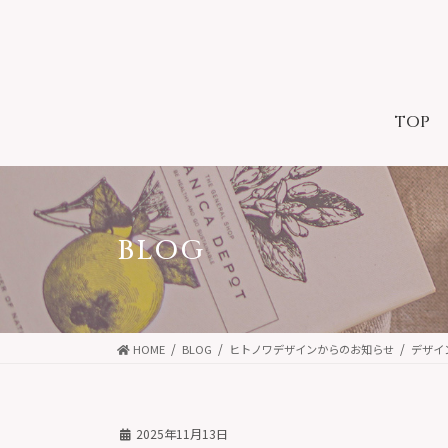
コ
ナ
ン
ビ
テ
ゲ
ン
ー
ツ
シ
TOP
に
ョ
移
ン
動
に
移
動
BLOG
HOME
BLOG
ヒトノワデザインからのお知らせ
デザイ
2025年11月13日