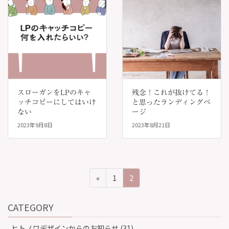
スローガンをLPのキャ
残念！これが抜けてる！
ッチコピーにしてはいけ
と思ったランディングペ
ない
ージ
2023年9月8日
2023年8月21日
投
ペ
ペ
«
1
2
稿
ー
ー
ナ
ジ
ジ
CATEGORY
ビ
ゲ
ヒトノワデザインからのお知らせ (31)