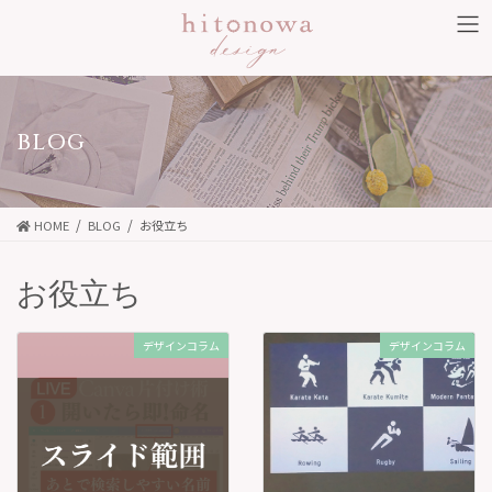
コ
ナ
ン
ビ
テ
ゲ
ン
ー
ツ
シ
BLOG
に
ョ
移
ン
動
に
HOME
BLOG
お役立ち
移
動
お役立ち
デザインコラム
デザインコラム